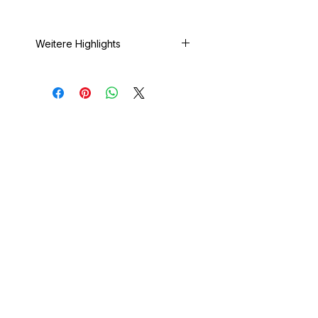
```
Weitere Highlights
Einfach hinauf rollen und Ladung
sichern Nur mit Thule Side
Profile zu kombinieren
Service
Informatio
n
Ratgeber
Über Uns
Montage
Garantie
Widerrufsformular
Box&More
Kontakt
Versand