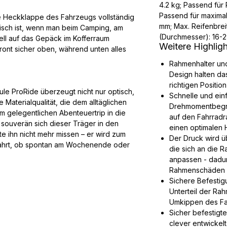
4.2 kg; Passend fü
Passend für maxima
e Heckklappe des Fahrzeugs vollständig
mm; Max. Reifenbreit
isch ist, wenn man beim Camping, am
(Durchmesser): 16-2
ell auf das Gepäck im Kofferraum
Weitere Highlig
ront sicher oben, während unten alles
Rahmenhalter und
Design halten da
richtigen Position
le ProRide überzeugt nicht nur optisch,
Schnelle und ein
Materialqualität, die dem alltäglichen
Drehmomentbegre
m gelegentlichen Abenteuertrip in die
auf den Fahrrad
 souverän sich dieser Träger in den
einen optimalen H
te ihn nicht mehr missen – er wird zum
Der Druck wird üb
fahrt, ob spontan am Wochenende oder
die sich an die 
anpassen - dadur
Rahmenschäden m
Sichere Befestig
Unterteil der Rah
Umkippen des Fa
Sicher befestigt
clever entwickel