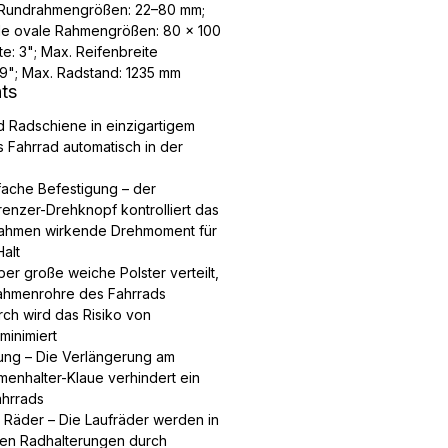
r Rundrahmengrößen: 22–80 mm;
le ovale Rahmengrößen: 80 x 100
e: 3"; Max. Reifenbreite
9"; Max. Radstand: 1235 mm
hts
 Radschiene in einzigartigem
s Fahrrad automatisch in der
fache Befestigung – der
nzer-Drehknopf kontrolliert das
rahmen wirkende Drehmoment für
alt
er große weiche Polster verteilt,
Rahmenrohre des Fahrrads
ch wird das Risiko von
inimiert
ung – Die Verlängerung am
menhalter-Klaue verhindert ein
hrrads
e Räder – Die Laufräder werden in
ten Radhalterungen durch