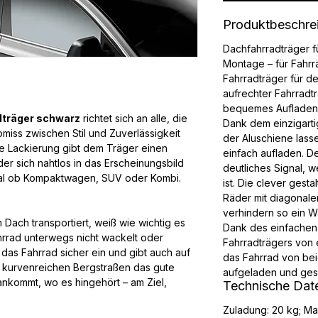
Produktbeschre
Dachfahrradträger f
Montage – für Fahrr
Fahrradträger für d
aufrechter Fahrradtr
bequemes Aufladen –
dträger schwarz
richtet sich an alle, die
Dank dem einzigarti
iss zwischen Stil und Zuverlässigkeit
der Aluschiene lasse
e Lackierung gibt dem Träger einen
einfach aufladen. 
der sich nahtlos in das Erscheinungsbild
deutliches Signal, w
al ob Kompaktwagen, SUV oder Kombi.
ist. Die clever gesta
Räder mit diagonal
verhindern so ein 
Dach transportiert, weiß wie wichtig es
Dank des einfachen
Fahrrad unterwegs nicht wackelt oder
Fahrradträgers von 
t das Fahrrad sicher ein und gibt auch auf
das Fahrrad von be
 kurvenreichen Bergstraßen das gute
aufgeladen und ges
ankommt, wo es hingehört – am Ziel,
Technische Dat
Zuladung: 20 kg; Ma