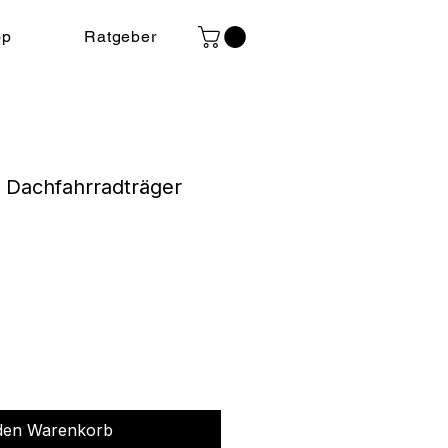
op
Ratgeber
 Dachfahrradträger
is
 den Warenkorb