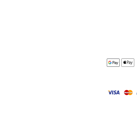
Box&More
Kontakt
AGB
mular
Impressum
Datenschutz
r Miete