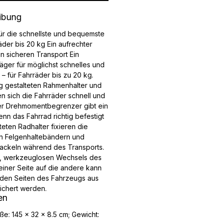
ibung
ür die schnellste und bequemste
äder bis 20 kg Ein aufrechter
en sicheren Transport Ein
äger für möglichst schnelles und
 für Fahrräder bis zu 20 kg.
g gestalteten Rahmenhalter und
n sich die Fahrräder schnell und
Der Drehmomentbegrenzer gibt ein
enn das Fahrrad richtig befestigt
lteten Radhalter fixieren die
en Felgenhaltebändern und
Wackeln während des Transports.
, werkzeuglosen Wechsels des
einer Seite auf die andere kann
iden Seiten des Fahrzeugs aus
ichert werden.
en
ße: 145 x 32 x 8.5 cm; Gewicht: