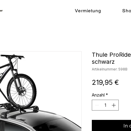
Vermietung
Sh
Thule ProRide
schwarz
Artikelnummer: 598B
Pre
219,95 €
Anzahl
*
In