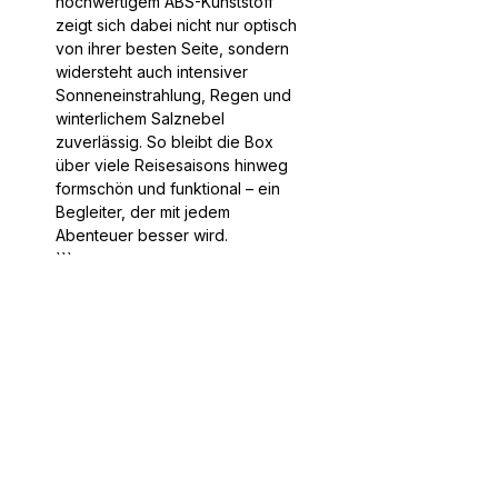
hochwertigem ABS-Kunststoff
zeigt sich dabei nicht nur optisch
von ihrer besten Seite, sondern
widersteht auch intensiver
Sonneneinstrahlung, Regen und
winterlichem Salznebel
zuverlässig. So bleibt die Box
über viele Reisesaisons hinweg
formschön und funktional – ein
Begleiter, der mit jedem
Abenteuer besser wird.
```
Service
Informatio
n
Ratgeber
Über Uns