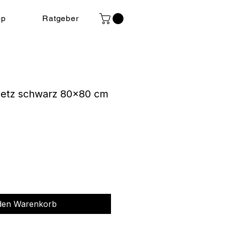
op
Ratgeber
netz schwarz 80×80 cm
s
 den Warenkorb