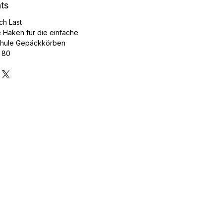
hts
ch Last
 Haken für die einfache
Thule Gepäckkörben
 80