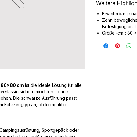
Weitere Highlig
Erweiterbar je na
Zehn bewegliche
Befestigung an 
Größe (cm): 80 ×
z 80×80 cm
ist die ideale Lösung für alle,
zuverlässig sichern möchten – ohne
ehen. Die schwarze Ausführung passt
edem Fahrzeugtyp an, ob kompakter
e Campingausrüstung, Sportgepäck oder
 verrutschen, weiß: eine verlässliche