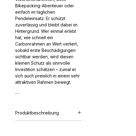
Bikepacking-Abenteuer oder
einfach im täglichen
Pendeleinsatz: Er schützt
zuverlässig und bleibt dabei im
Hintergrund. Wer einmal erlebt
hat, wie schnell ein
Carbonrahmen an Wert verliert,
sobald erste Beschädigungen
sichtbar werden, wird diesen
kleinen Schutz als sinnvolle
Investition schätzen – zumal er
sich auch preislich in einem sehr
attraktiven Rahmen bewegt.
```
Produktbeschreibung
Adapter für den sicheren
Weitere Highlights
Transport von Fahrrädern mit