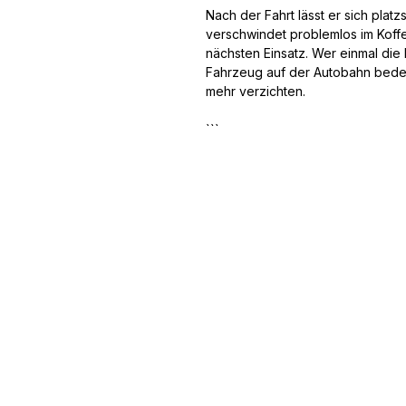
Nach der Fahrt lässt er sich pl
verschwindet problemlos im Koffe
nächsten Einsatz. Wer einmal die 
Fahrzeug auf der Autobahn bedeu
mehr verzichten.
```
Service
Informatio
n
Ratgeber
Über Uns
Montage
Garantie
Widerrufsfor