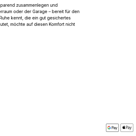
atzsparend zusammenlegen und
rraum oder der Garage – bereit für den
Ruhe kennt, die ein gut gesichertes
tet, möchte auf diesen Komfort nicht
Box&More
Kontakt
AGB
mular
Impressum