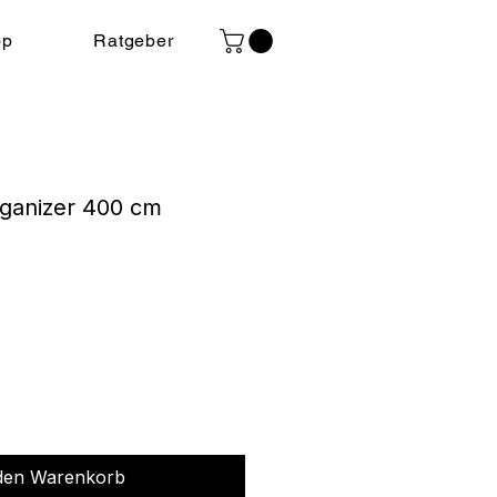
op
Ratgeber
rganizer 400 cm
s
 den Warenkorb