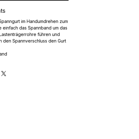
hts
 Spanngurt im Handumdrehen zum
ie einfach das Spannband um das
Lastenträgerrohre führen und
n den Spannverschluss den Gurt
band