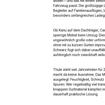
wollen – und das mit einem zeitlo
Fahrzeug passt. Die großzügige 
Begleiter auf Familienausflügen,
besonders umfangreiches Ladegut
Ob Kanu auf dem Dachträger, Ca
sperrige Möbel beim Umzug: Diese
ungewöhnlich große oder unförm
ohne mit zu kurzen Gurten improv
Schwarz fügt sich dabei unauffälli
aufdringlich noch zweckhaft wirke
Thule steht seit Jahrzehnten für 
macht da keine Ausnahme. Das Mate
ausgelegt: Feuchtigkeit, Schmutz
Spuren. Wer regelmäßig viel trans
knappem Gurtmaterial kämpfen mö
dauerhaft praktische Lösung.