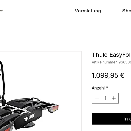
Vermietung
Sh
Thule EasyFo
Artikelnummer: 96650
Pr
1.099,95 €
Anzahl
*
In