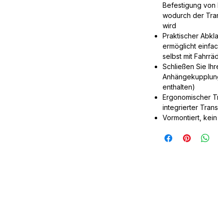
Befestigung von R
wodurch der Tran
wird
Praktischer Abk
ermöglicht einfa
selbst mit Fahrr
Schließen Sie Ih
Anhängekupplung
enthalten)
Ergonomischer T
integrierter Tran
Vormontiert, kei
Box&More