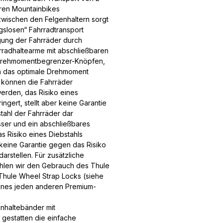
ren Mountainbikes
wischen den Felgenhaltern sorgt
ngslosen“ Fahrradtransport
gung der Fahrräder durch
radhaltearme mit abschließbaren
Drehmomentbegrenzer-Knöpfen,
n das optimale Drehmoment
it können die Fahrräder
erden, das Risiko eines
ringert, stellt aber keine Garantie
ahl der Fahrräder dar
sser und ein abschließbares
s Risiko eines Diebstahls
 keine Garantie gegen das Risiko
darstellen. Für zusätzliche
hlen wir den Gebrauch des Thule
Thule Wheel Strap Locks (siehe
ines jeden anderen Premium-
enhaltebänder mit
 gestatten die einfache