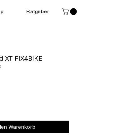
op
Ratgeber
ld XT FIX4BIKE
0
eis
 den Warenkorb