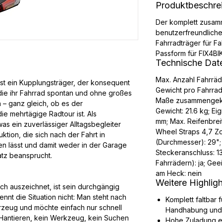
Produktbeschre
Der komplett zusa
benutzerfreundlich
Fahrradträger für Fa
Passform für FIX4B
Technische Dat
Max. Anzahl Fahrräd
st ein Kupplungsträger, der konsequent
Gewicht pro Fahrrad
die ihr Fahrrad spontan und ohne großes
Maße zusammengekla
 – ganz gleich, ob es der
Gewicht: 21.6 kg; E
ie mehrtägige Radtour ist. Als
mm; Max. Reifenbreit
 was ein zuverlässiger Alltagsbegleiter
Wheel Straps 4,7 Zol
ktion, die sich nach der Fahrt in
(Durchmesser): 29";
 lässt und damit weder in der Garage
Steckeranschluss: 13
atz beansprucht.
Fahrrädern): ja; Gee
am Heck: nein
Weitere Highlig
ich auszeichnet, ist sein durchgängig
ennt die Situation nicht: Man steht nach
Komplett faltbar
zeug und möchte einfach nur schnell
Handhabung und
 Hantieren, kein Werkzeug, kein Suchen
Hohe Zuladung er