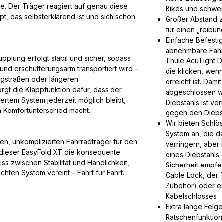
be. Der Träger reagiert auf genau diese
Bikes und schwe
, das selbsterklärend ist und sich schon
Großer Abstand z
für einen „reibu
Einfache Befesti
abnehmbare Fahr
plung erfolgt stabil und sicher, sodass
Thule AcuTight 
und erschütterungsarm transportiert wird –
die klicken, wen
ergstraßen oder längeren
erreicht ist. Dam
rgt die Klappfunktion dafür, dass der
abgeschlossen w
rtem System jederzeit möglich bleibt,
Diebstahls ist ver
n Komfortunterschied macht.
gegen den Diebst
Wir bieten Schlö
System an, die da
igen, unkomplizierten Fahrradträger für den
verringern, aber
t dieser EasyFold XT die konsequente
eines Diebstahls 
s zwischen Stabilität und Handlichkeit,
Sicherheit empfe
hten System vereint – Fahrt für Fahrt.
Cable Lock, der 
Zubehör) oder e
Kabelschlosses
Extra lange Felg
Ratschenfunktion