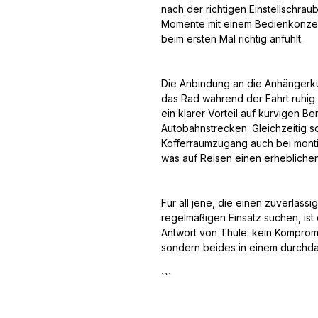
nach der richtigen Einstellschrau
Momente mit einem Bedienkonzept
beim ersten Mal richtig anfühlt.
Die Anbindung an die Anhängerkup
das Rad während der Fahrt ruhig 
ein klarer Vorteil auf kurvigen B
Autobahnstrecken. Gleichzeitig so
Kofferraumzugang auch bei montie
was auf Reisen einen erhebliche
Für all jene, die einen zuverläss
regelmäßigen Einsatz suchen, is
Antwort von Thule: kein Kompromis
sondern beides in einem durchdac
```