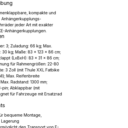
ibung
mmenklappbare, kompakte und
e Anhängerkupplungs-
hrräder jeder Art mit exakter
IKE-Anhängerkupplungen.
en
er: 3; Zuladung: 66 kg; Max.
: 30 kg; Maße: 83 x 123 x 86 cm;
ppt (LxBxH): 83 x 31 x 86 cm;
ignung für Rahmengrößen: 22-80
e: 3 Zoll (mit Thule XXL Fatbike
l); Max. Reifenbreite
 Max. Radstand: 1300 mm;
-pin; Abklappbar (mit
ignet für Fahrzeuge mit Ersatzrad
hts
 für bequeme Montage,
 Lagerung
möglicht den Transport von E-