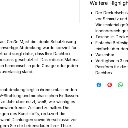
Weitere Highlig
Der Deckelschutz
vor Schmutz und
Vliesmaterial gef
Innenbereich ge
Tasche im Decke
u, Größe M, ist die ideale Schutzlösung
Einfache Befesti
ochwertige Abdeckung wurde speziell für
einfach über de
lt und sorgt dafür, dass Ihre Dachbox
Waschbar
estens geschützt ist. Das robuste Material
Verfügbar in 3 u
sich harmonisch in jede Garage oder jeden
Passform für die
zuverlässig stand.
Dachbox
xenabdeckung liegt in ihrem umfassenden
UV-Strahlung und mechanischen Einflüssen.
e Jahr über nutzt, weiß, wie wichtig es
 einwandfreiem Zustand zu halten. Die
gen des Kunststoffs, reduziert die
ahrt Dichtungen sowie Verschlüsse vor
ngern Sie die Lebensdauer Ihrer Thule