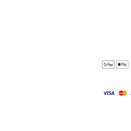
Box&More
Kontakt
AGB
mular
Impressum
Datenschutz
r Miete