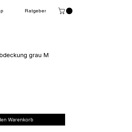
op
Ratgeber
bdeckung grau M
s
 den Warenkorb