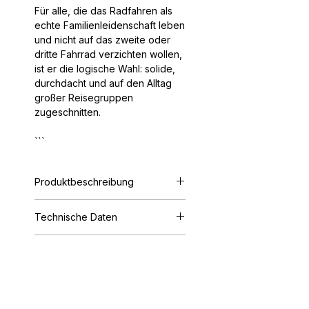
Für alle, die das Radfahren als
echte Familienleidenschaft leben
und nicht auf das zweite oder
dritte Fahrrad verzichten wollen,
ist er die logische Wahl: solide,
durchdacht und auf den Alltag
großer Reisegruppen
zugeschnitten.
```
Produktbeschreibung
Der vielseitige Fahrradträger für
Technische Daten
Fahrräder jeder Art – von E-
Bikes und Fatbikes bis hin zu
Max. Anzahl Fahrräder: 3 (4);
Kinderfahrrädern. Der Thule
Weitere Highlights
Zuladung: 60 kg; Max. Gewicht
Velospace XT ist ein vielseitiger
pro Fahrrad: 30 kg; Maße: 135 x
Hohe Zuladung ermöglicht
Fahrradträger für eine Vielzahl
73 x 79 cm; Maße
den Transport von E-Bikes
von Fahrradtypen – von E-Bikes,
zusammengeklappt (LxBxH): 135
und schweren Mountainbikes
Fatbikes und kleinen