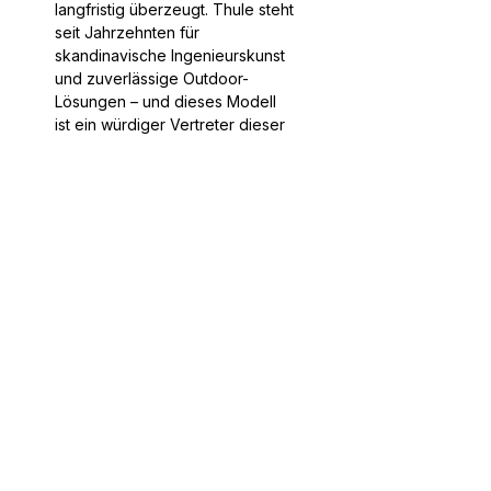
langfristig überzeugt. Thule steht
seit Jahrzehnten für
skandinavische Ingenieurskunst
und zuverlässige Outdoor-
Lösungen – und dieses Modell
ist ein würdiger Vertreter dieser
Tradition. Investieren Sie in einen
Träger, der nicht nur Ihre
Fahrräder sicher ans Ziel bringt,
sondern auch Ihren Anspruch an
Komfort und Qualität vollständig
erfüllt.
Service
Informatio
n
Ratgeber
Über Uns