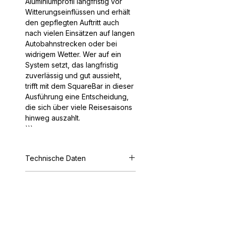
Aluminiumprofil langfristig vor
Witterungseinflüssen und erhält
den gepflegten Auftritt auch
nach vielen Einsätzen auf langen
Autobahnstrecken oder bei
widrigem Wetter. Wer auf ein
System setzt, das langfristig
zuverlässig und gut aussieht,
trifft mit dem SquareBar in dieser
Ausführung eine Entscheidung,
die sich über viele Reisesaisons
hinweg auszahlt.
```
Technische Daten
Maße 200 cm x 5.5 x 4 cm
Weitere Highlights
Gewicht 7.74 kg Maximale
Zuladung 100 kg. Bitte prüfen Sie
Die Standard-Stahllaststrebe
auch die maximale
ist in verschiedenen Längen
Dachzuladung Ihres Fahrzeugs.
erhältlich