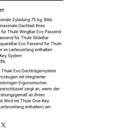
en
ximale Zuladung 75 kg. Bitte
 maximale Dachlast Ihres
 für Thule WingBar Evo Passend
assend für Thule SlideBar
SquareBar Evo Passend für Thule
r im Lieferumfang enthalten
-Key System
hts
r Thule Evo Dachträgersystem
ahrzeugen mit integrierter
 anbringen Ergonomischer
rschlüssel zeigt an, wenn der
ordnungsgemäß an Ihrem
ist Wird mit Thule One-Key
Lieferumfang enthalten) am