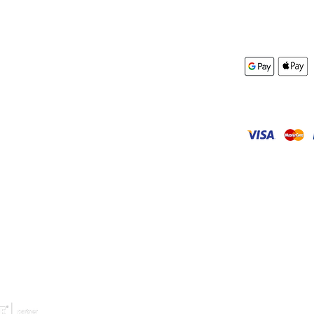
AGB
mular
Impressum
Datenschutz
r Miete