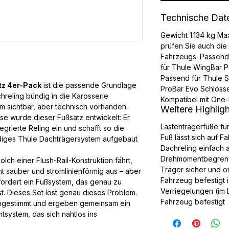
Technische Dat
Gewicht 1.134 kg Ma
prüfen Sie auch die
Fahrzeugs. Passend
für Thule WingBar P
Passend für Thule 
tz 4er-Pack
ist die passende Grundlage
ProBar Evo Schlösse
hreling bündig in die Karosserie
Kompatibel mit One
um sichtbar, aber technisch vorhanden.
Weitere Highlig
e wurde dieser Fußsatz entwickelt: Er
Lastenträgerfüße fü
tegrierte Reling ein und schafft so die
Fuß lässt sich auf F
tändiges Thule Dachträgersystem aufgebaut
Dachreling einfach
Drehmomentbegrenze
ch einer Flush-Rail-Konstruktion fährt,
Träger sicher und 
t sauber und stromlinienförmig aus – aber
Fahrzeug befestigt 
ordert ein Fußsystem, das genau zu
Verriegelungen (im 
st. Dieses Set löst genau dieses Problem.
Fahrzeug befestigt
abgestimmt und ergeben gemeinsam ein
system, das sich nahtlos ins