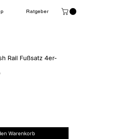
op
Ratgeber
sh Rail Fußsatz 4er-
0
s
 den Warenkorb