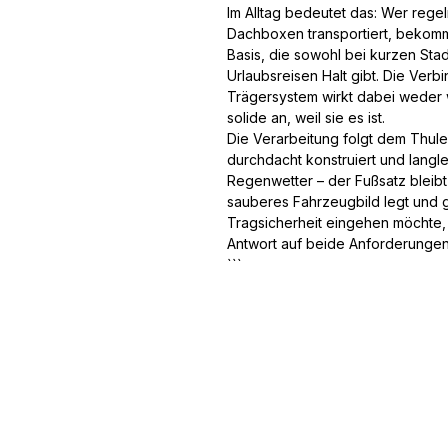
Im Alltag bedeutet das: Wer rege
Dachboxen transportiert, bekomm
Basis, die sowohl bei kurzen Stad
Urlaubsreisen Halt gibt. Die Ve
Trägersystem wirkt dabei weder w
solide an, weil sie es ist.
Die Verarbeitung folgt dem Thule
durchdacht konstruiert und lang
Regenwetter – der Fußsatz bleibt 
sauberes Fahrzeugbild legt und g
Tragsicherheit eingehen möchte, 
Antwort auf beide Anforderungen
```
Service
Informatio
n
Ratgeber
Über Uns