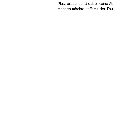
Platz braucht und dabei keine Abs
machen möchte, trifft mit der Thu
Service
Informatio
n
Ratgeber
Über Uns
Montage
Garantie
Widerrufsfor
Versand
Stornierung