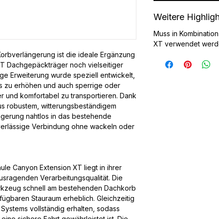
Weitere Highlig
Muss in Kombinatio
XT verwendet wer
orbverlängerung ist die ideale Ergänzung
 XT Dachgepäckträger noch vielseitiger
e Erweiterung wurde speziell entwickelt,
s zu erhöhen und auch sperrige oder
 und komfortabel zu transportieren. Dank
us robustem, witterungsbeständigem
ängerung nahtlos in das bestehende
uverlässige Verbindung ohne wackeln oder
ule Canyon Extension XT liegt in ihrer
sragenden Verarbeitungsqualität. Die
erkzeug schnell am bestehenden Dachkorb
fügbaren Stauraum erheblich. Gleichzeitig
n Systems vollständig erhalten, sodass
eine sichere Fahrt gewährleistet ist. Die