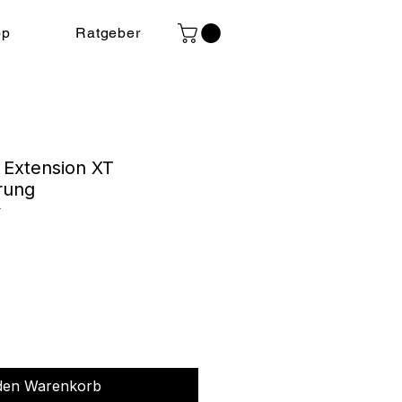
op
Ratgeber
 Extension XT
rung
T
s
 den Warenkorb