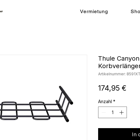
Vermietung
Sh
Thule Canyon
Korbverlänge
Artikelnummer: 8591X
Prei
174,95 €
Anzahl
*
In