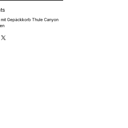
hts
n mit Gepäckkorb Thule Canyon
den